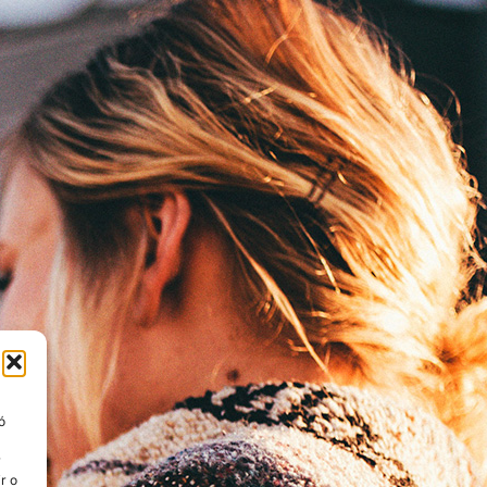
ó
r
r o