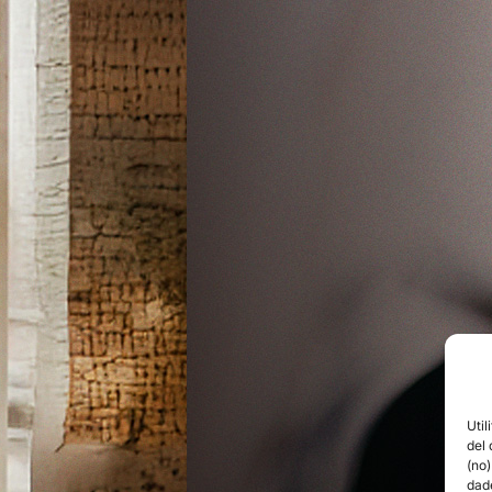
Uti
del 
(no
dad