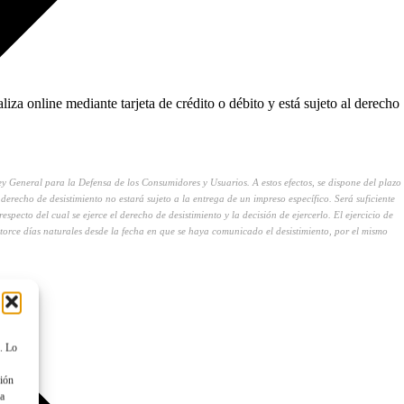
iza online mediante tarjeta de crédito o débito y está sujeto al derecho
 General para la Defensa de los Consumidores y Usuarios. A estos efectos, se dispone del plazo
 derecho de desistimiento no estará sujeto a la entrega de un impreso específico. Será suficiente
specto del cual se ejerce el derecho de desistimiento y la decisión de ejercerlo. El ejercicio de
atorce días naturales desde la fecha en que se haya comunicado el desistimiento, por el mismo
. Lo
ción
 a