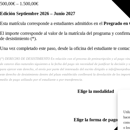
Rango
500,00
€
–
1.500,00
€
de
Edición Septiembre 2026 – Junio 2027
precios:
de
Esta matrícula corresponde a estudiantes admitidos en el
Pregrado en 
500,00€
a
El importe corresponde al valor de la matrícula del programa y confirma 
1.500,00€
de desistimiento (*).
Una vez completado este paso, desde la oficina del estudiante te conta
(*) DERECHO DE DESISTIMIENTO En relación con el proceso de preinscripción y al pago vinculado
de catorce días naturales siguientes a la fecha del pago sin necesidad de justificar la decisión y
para ejercer este derecho, el envío por parte del interesado del escrito dirigido a info@monjesbudi
este derecho de desistimiento dentro del plazo establecido conllevará la devolución de los impo
medio de pago utilizado por el estudiante o por transferencia.
Elige la modalidad
Util
hace
Elige la forma de pago
cons
o los