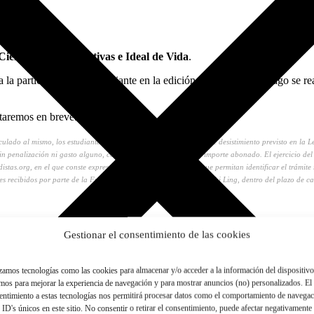
Ciencias Contemplativas e Ideal de Vida
.
la participación del estudiante en la edición 2026–2027. El pago se real
ctaremos en breve.
 al mismo, los estudiantes podrán ejercer el derecho legal de desistimiento previsto en la Ley
 sin penalización ni gasto alguno, con la devolución íntegra del importe abonado. El ejercicio del
stas.org, en el que conste expresamente los datos personales que permitan identificar el trámite re
rtes recibidos por parte de la Fundación Monjes Budistas Sakya Tashi Ling, dentro del plazo de c
On-line
Gestionar el consentimiento de las cookies
Presencial
izamos tecnologías como las cookies para almacenar y/o acceder a la información del dispositivo
mos para mejorar la experiencia de navegación y para mostrar anuncios (no) personalizados. El
entimiento a estas tecnologías nos permitirá procesar datos como el comportamiento de navega
Pago único
 ID's únicos en este sitio. No consentir o retirar el consentimiento, puede afectar negativamente