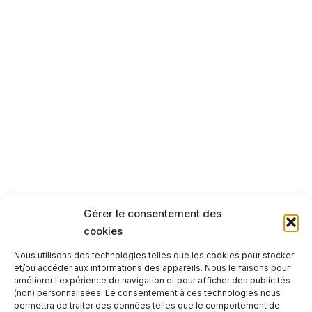
moyens habiles des sciences de la méditation, la
Fondation a pour mission de rechercher, de
concevoir, de guider et de former à un idéal
d’éducation aux valeurs capable de libérer le
véritable potentiel des personnes.
Afin d’atteindre au mieux ses objectifs, la Fondation
concentre ses efforts et ses ressources sur
quatre
lignes d’action principales :
1. assurer l’accès aux sources ancestrales de
spiritualité
2. Développer l’éducation et la science
pour une
Gérer le consentement des
véritable compréhension de soi et de la vie.
cookies
3. Protéger avec gratitude et générosité le
Nous utilisons des technologies telles que les cookies pour stocker
et/ou accéder aux informations des appareils. Nous le faisons pour
patrimoine naturel, culturel et spirituel
que nous
améliorer l'expérience de navigation et pour afficher des publicités
avons hérité de nos ancêtres.
(non) personnalisées. Le consentement à ces technologies nous
permettra de traiter des données telles que le comportement de