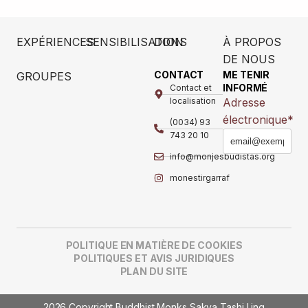
EXPÉRIENCES
SENSIBILISATION
DONS
À PROPOS
DE NOUS
CONTACT
ME TENIR
GROUPES
INFORMÉ
Contact et
localisation
Adresse
électronique
*
(0034) 93
743 20 10
info@monjesbudistas.org
monestirgarraf
POLITIQUE EN MATIÈRE DE COOKIES
POLITIQUES ET AVIS JURIDIQUES
PLAN DU SITE
2026 Copyright Buddhist Monks Sakya Tashi Ling