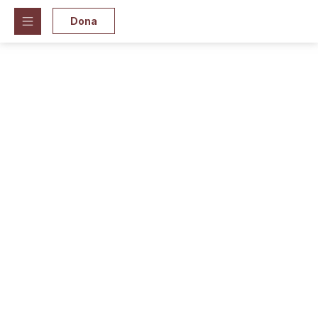
Dona
Un lien
qui nous rend
meilleurs
Votre don
don est un lien qui