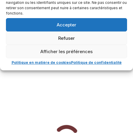
4. Promouvoir la solidarité et l’altruisme.
navigation ou les identifiants uniques sur ce site. Ne pas consentir ou
retirer son consentement peut nuire à certaines caractéristiques et
fonctions.
En tant qu’organisation indépendante à but non
lucratif, nos objectifs sociaux dépendent du travail de
Accepter
votre équipe et de vos contributions.
Refuser
Afficher les préférences
Politique en matière de cookies
Politique de confidentialité