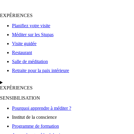
Mahayana
–
Chemin
EXPÉRIENCES
vers
Planifiez votre visite
l'Excellence
(Septembre
Méditer sur les Stupas
2025)
Visite guidée
Restaurant
Salle de méditation
Retraite pour la paix intérieure
EXPÉRIENCES
SENSIBILISATION
Pourquoi apprendre à méditer ?
Institut de la conscience
Programme de formation