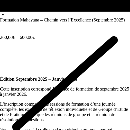
Formation Mahayana – Chemin vers l’Excellence (Septembre 2025)
Fourchette
260,00
€
–
600,00
€
de
prix
:
de
260,00€
à
600,00€
Édition Septembre 2025 – Janvier 2026
Cette inscription correspond à l’année de formation de septembre 2025
à janvier 2026.
L’inscription comprend les sessions de formation d’une journée
complète, les exercices de réflexion individuelle et de Groupe d’Étude
et de Pratique, ainsi que les réunions de groupe et la réunion de
résolution des questions.
Vous aurez accès à la salle de classe virtuelle qui vous permet