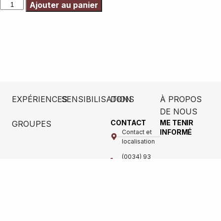
Ajouter au panier
EXPÉRIENCES
SENSIBILISATION
DONS
À PROPOS
DE NOUS
CONTACT
ME TENIR
GROUPES
INFORMÉ
Contact et
localisation
(0034) 93
743 20 10
info@monjesbudistas.org
monestirgarraf