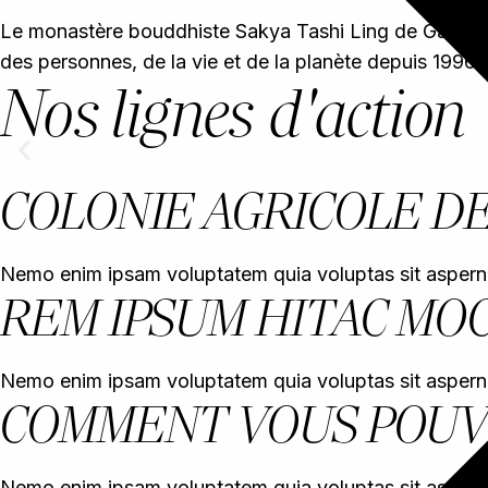
Le monastère bouddhiste Sakya Tashi Ling de Garraf est
des personnes, de la vie et de la planète depuis 1996.
Nos lignes d'action
COLONIE AGRICOLE D
Nemo enim ipsam voluptatem quia voluptas sit aspernatur
REM IPSUM HITAC MOC
Nemo enim ipsam voluptatem quia voluptas sit aspernatur
COMMENT VOUS POUV
Nemo enim ipsam voluptatem quia voluptas sit aspernatur