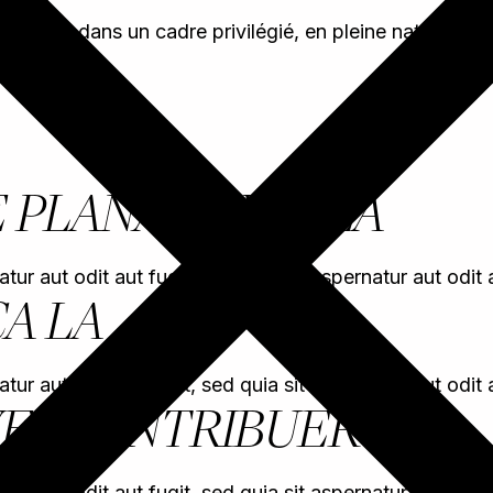
 situé dans un cadre privilégié, en pleine nature. Un 
E PLANA NOVELLA
 aut odit aut fugit, sed quia sit aspernatur aut odit au
A LA
 aut odit aut fugit, sed quia sit aspernatur aut odit au
EZ CONTRIBUER
 aut odit aut fugit, sed quia sit aspernatur aut odit au