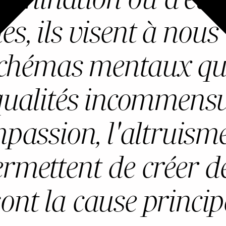
es, ils visent à nou
hémas mentaux qui 
qualités incommensur
mpassion, l'altruisme
rmettent de créer de
ont la cause princip