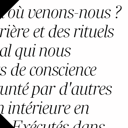
d'où venons-nous ?
ière et des rituels
al qui nous
s de conscience
unté par d'autres
n intérieure en
il. Exécutés dans