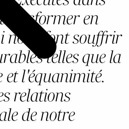
s transformer en
nous font souffrir
ables telles que la
 et l'équanimité.
s relations
ale de notre