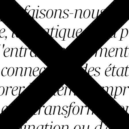
ue faisons-nous et 
la pratique de la pr
d'entraînement ment
connecter à des état
orer le chemin empr
é cette transformatio
illumination ou d'éve